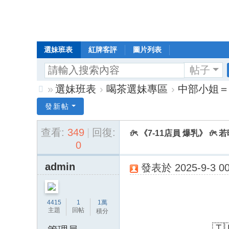
選妹班表
紅牌客評
圖片列表
帖子
»
選妹班表
›
喝茶選妹專區
›
中部小姐＝
Di
發新帖
sc
查看:
349
|
回復:
𝜗ৎ 《7-11店員 爆乳》 𝜗
uz
0
!
B
admin
發表於 2025-9-3 00
oa
rd
4415
1
1萬
主題
回帖
積分
🇹