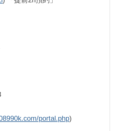
」
信
3
.08990k.com/portal.php
)