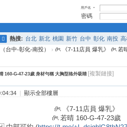
用戶名
密碼
熱搜:
台北
新北
桃園
新竹
台中
彰化
南投
高
搜
（台中-彰化-南投）
›
𝜗ৎ 《7-11店員 爆乳》 𝜗ৎ 若晴
索
[複製鏈接]
ৎ 若晴 160-G-47-23歲 身材勻稱 大胸型格外吸睛
:04:34
|
顯示全部樓層
𝜗ৎ 《7-11店員 爆乳》
𝜗ৎ 若晴 160-G-47-23歲
🇼 中部可約 (
https://t.me/+I_dsighlG8thN2Z