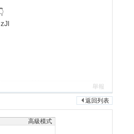

zJl
舉報
返回列表
高級模式