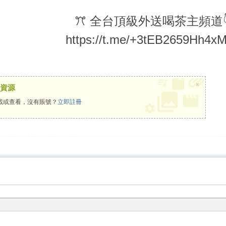
ꔫ 全台頂級外送喝茶主頻道
https://t.me/+3tEB2659Hh4xM
×
資源
載或查看，沒有賬號？
立即註冊