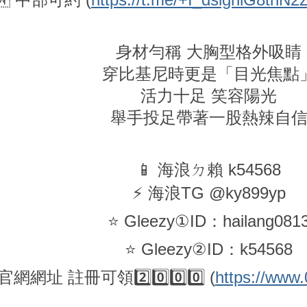
身材勻稱 大胸型格外吸睛
穿比基尼時更是「目光焦點
活力十足 笑容陽光
舉手投足帶著一股熱辣自
📱 海浪ㄉ賴 k54568
⚡️ 海浪TG @ky899yp
⭐ Gleezy①ID：hailang081
⭐ Gleezy②ID：k54568
官網網址 註冊可領2️⃣0️⃣0️⃣0️⃣ (
https://www