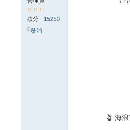
管理員
積分
15280
發消
息
🪴 海浪