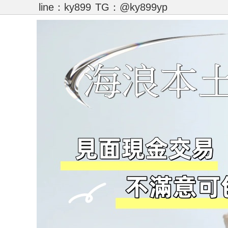
line：ky899
TG：@ky899yp