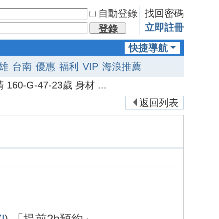
自動登錄
找回密碼
立即註冊
登錄
快捷導航
雄
台南
優惠
福利
VIP
海浪推薦
 160-G-47-23歲 身材 ...
返回列表
l
) 「提前2h預約」