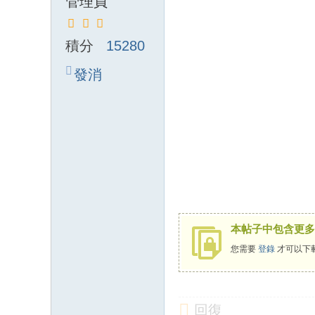
管理員
積分
15280
發消
息
本帖子中包含更多
您需要
登錄
才可以下
回復