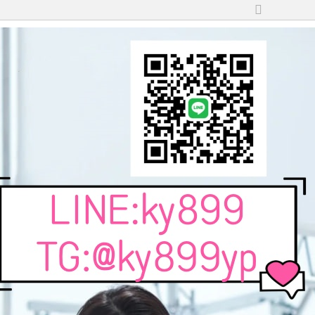
切
換
到
寬
版