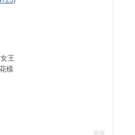
子女王
的花樣
舉報