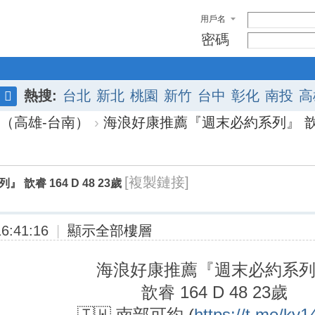
用戶名
密碼
熱搜:
台北
新北
桃園
新竹
台中
彰化
南投
高
搜
（高雄-台南）
›
海浪好康推薦『週末必約系列』 歆睿 164
索
[複製鏈接]
歆睿 164 D 48 23歲
6:41:16
|
顯示全部樓層
海浪好康推薦『週末必約系
歆睿 164 D 48 23歲
🇹🇼 南部可約 (
https://t.me/ky