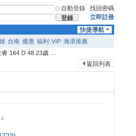
自動登錄
找回密碼
立即註冊
登錄
快捷導航
雄
台南
優惠
福利
VIP
海浪推薦
 D 48 23歲 ...
返回列表
列』
14723
)