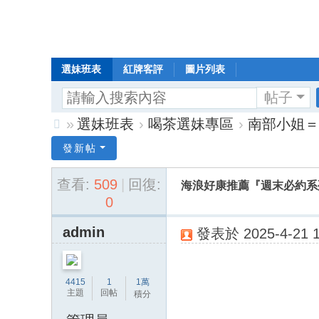
選妹班表
紅牌客評
圖片列表
帖子
»
選妹班表
›
喝茶選妹專區
›
南部小姐＝
Di
發新帖
sc
查看:
509
|
回復:
海浪好康推薦『週末必約系列』 
uz
0
!
B
admin
發表於 2025-4-21 1
oa
rd
4415
1
1萬
主題
回帖
積分