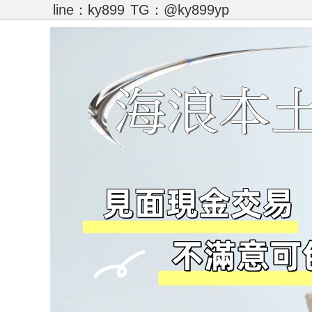
line：ky899
TG：@ky899yp