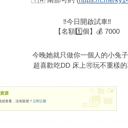
‼️今日開啟試車‼️
【名額1️⃣個】💰 7000
今晚她就只做你一個人的小兔
超喜歡吃DD 床上🉑玩不重樣
×
資源
載或查看，沒有賬號？
立即註冊