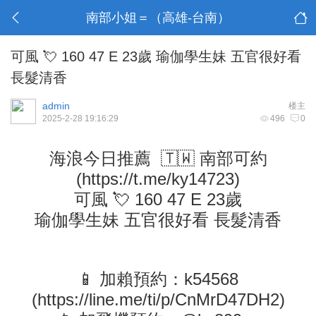
南部小姐＝（高雄-台南）
可風 💘 160 47 E 23歲 瑜伽學生妹 五官很好看
長髮清香
admin
楼主
2025-2-28 19:16:29
496
0
海浪今日推薦 🇹🇼 南部可約
(
https://t.me/ky14723
)
可風 💘 160 47 E 23歲
瑜伽學生妹 五官很好看 長髮清香
📱 加賴預約：k54568
(
https://line.me/ti/p/CnMrD47DH2
)