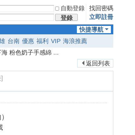
自動登錄
找回密碼
立即註冊
登錄
快捷導航
雄
台南
優惠
福利
VIP
海浪推薦
 粉色奶子手感綿 ...
返回列表
]
約）
歲