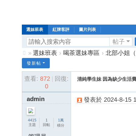
選妹班表
紅牌客評
圖片列表
帖子
»
選妹班表
›
喝茶選妹專區
›
北部小姐（
Di
發新帖
sc
查看:
872
|
回復:
清純學生妹 因為缺少生活
uz
0
!
B
admin
發表於 2024-8-15 1
oa
rd
4415
1
1萬
主題
回帖
積分