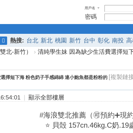
用戶名
密碼
熱搜:
台北
新北
桃園
新竹
台中
彰化
南投
高
搜
雙北-新竹）
›
清純學生妹 因為缺少生活費選擇短下海
索
[複製鏈接
費選擇短下海 粉色奶子手感綿綿 連小鮑魚都是粉粉的
6:54:01
|
顯示全部樓層
#海浪雙北推薦（🉑預約➕現
⭐ 貝殻 157cn.46kg.C奶.19