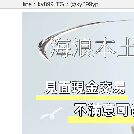
line：ky899
TG：@ky899yp