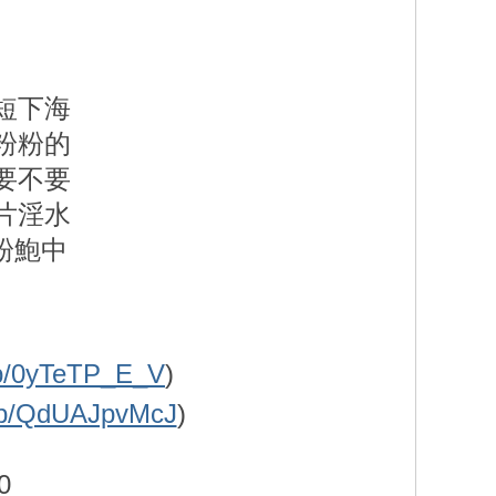
短下海
粉粉的
要不要
片淫水
粉鮑中
i/p/0yTeTP_E_V
)
ti/p/QdUAJpvMcJ
)
0