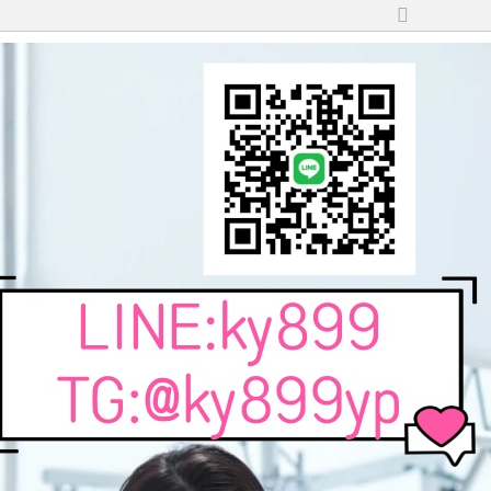
切
換
到
寬
版