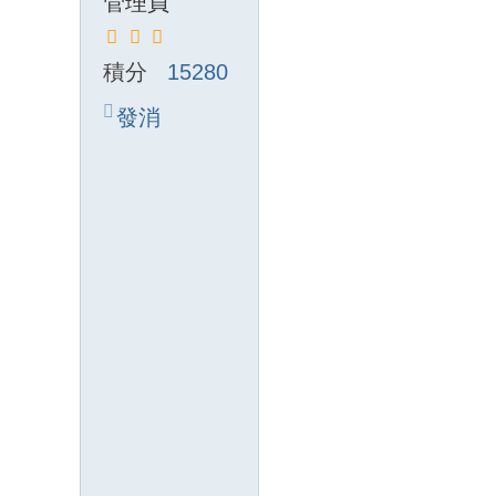
管理員
積分
15280
發消
息