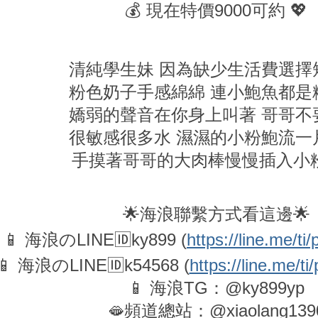
💰 現在特價9000可約 💖
清純學生妹 因為缺少生活費選擇
粉色奶子手感綿綿 連小鮑魚都是
嬌弱的聲音在你身上叫著 哥哥不
很敏感很多水 濕濕的小粉鮑流一
手摸著哥哥的大肉棒慢慢插入小
🌟海浪聯繫方式看這邊🌟
📱 海浪のLINE🆔ky899 (
https://line.me/t
📱 海浪のLINE🆔k54568 (
https://line.me/
📱 海浪TG：@ky899yp
🫦頻道總站：@xiaolang139