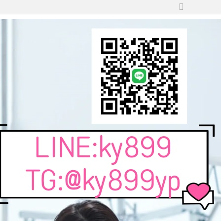
切
換
到
寬
版