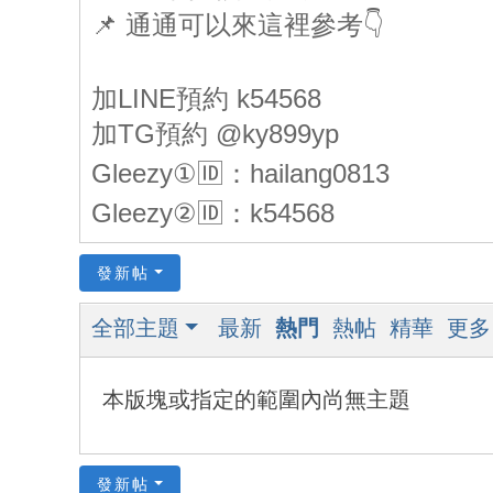
📌 通通可以來這裡參考👇
加LINE預約 k54568
加TG預約 @ky899yp
Gleezy①🆔：hailang0813
Gleezy②🆔：k54568
發新帖
全部主題
最新
熱門
熱帖
精華
更多
本版塊或指定的範圍內尚無主題
發新帖