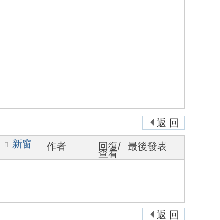
返 回
新窗
作者
回復/
最後發表
查看
返 回