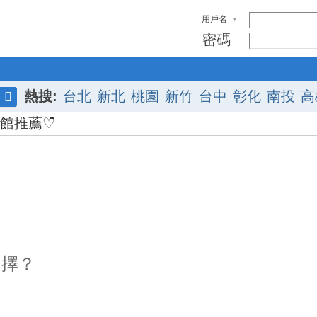
用戶名
密碼
熱搜:
台北
新北
桃園
新竹
台中
彰化
南投
高
搜
館推薦♡̆̈
索
選擇？