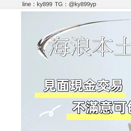
line：ky899
TG：@ky899yp