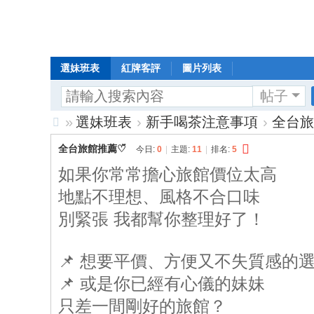
選妹班表
紅牌客評
圖片列表
帖子
»
選妹班表
›
新手喝茶注意事項
›
全台旅
Di
全台旅館推薦♡̆̈
今日:
0
|
主題:
11
|
排名:
5
sc
如果你常常擔心旅館價位太高
uz
地點不理想、風格不合口味
!
別緊張 我都幫你整理好了！
B
oa
📌 想要平價、方便又不失質感的
rd
📌 或是你已經有心儀的妹妹
只差一間剛好的旅館？